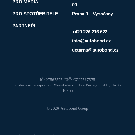
PRO MÉDIA
00
PRO SPOTŘEBITELE
Praha 9 – Vysočany
PARTNEŘI
+420 226 216 622
info@autobond.cz
uctarna@autobond.cz
IČ: 27567575, DIČ: CZ27567575
Společnost je zapsaná u Městského soudu v Praze, oddíl B, vložka
10855
© 2026 Autobond Group