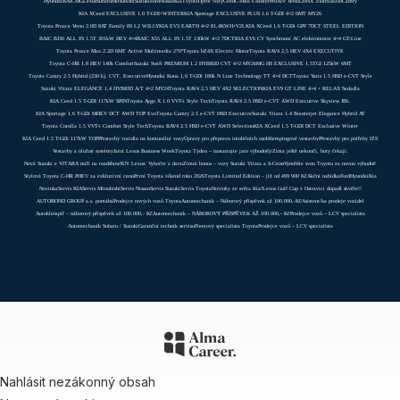
Hyundai
BAIC
MG
Lexus
Subaru
Mitsubishi
Suzuki
Ford
Nissan
Kia
Toyota
Ojeté vozy
Ceed
C-HR
EV3
Inster
ProAce Verso
i20
NX 350h
S5
BJ30
Camry
KIA XCeed EXCLUSIVE 1.0 T-GDI+WINTER
KIA Sportage EXCLUSIVE PLUS 1.6 T-GDI 4×2 6MT MY26
Toyota Proace Verso 2.0D 8AT Family 8S L2 WILLY
KIA EV3 EARTH 4×2 81,4KWH+V2L
KIA XCeed 1,6 T-GDi GPF 7DCT STEEL EDITION
BAIC BJ30 ALL IN 1.5T 301kW HEV 4×4
BAIC X55 ALL IN 1.5T 130kW 4×2 7DCT
KIA EV6 CV Synchronní AC elektromotor 4×4 GT-Line
Toyota Proace Max 2.2D 6MT Active Multimedia 270°
Toyota bZ4X Electric Motor
Toyota RAV4 2,5 HEV 4X4 EXECUTIVE
Toyota C-HR 1.8 HEV 140k Comfort
Suzuki Swift PREMIUM 1.2 HYBRID CVT 4×2 MY26
MG HS EXCLUSIVE 1.5TGI 125kW 6MT
Toyota Camry 2.5 Hybrid (230 k), CVT, Executive
Hyundai Kona 1,6 T-GDi 180k N Line Technology TT 4×4 DCT
Toyota Yaris 1.5 HSD e-CVT Style
Suzuki Vitara ELEGANCE 1,4 HYBRID A/T 4×2 MY24
Toyota RAV4 2,5 HEV 4X2 SELECTION
KIA EV9 GT LINE 4×4 + RELAX Sedadla
KIA Ceed 1.5 T-GDI 117kW SPIN
Toyota Aygo X 1.0 VVT-i Style Tech
Toyota RAV4 2.5 HSD e-CVT AWD Executive Skyview JBL
KIA Sportage 1.6 T-GDi MHEV DCT AWD TOP Evo
Toyota Camry 2.5 e-CVT HSD Executive
Suzuki Vitara 1.4 Boosterjet Elegance Hybrid AT
Toyota Corolla 1.5 VVT-i Comfort Style Tech
Toyota RAV4 2.5 HSD e-CVT AWD Selection
KIA XCeed 1.5 T-GDI DCT Exclusive Winter
KIA Ceed 1.5 T-GDi 117kW TOP
Přestavby vozidla na komunální vozy
Úpravy pro přepravu imobilních osob
Kempingové vestavby
Přestavby pro potřeby IZS
Vestavby a úložné systémy
Jarní Lexus Business Week
Toyota Týden – nastartujte jaro výhodněji
Zima ještě nekončí, hory čekají.
Nová Suzuki e VITARA míří na roadshow
SUV Lexus: Vybočte z davu
Zimní bonus – vozy Suzuki Vitara a S-Cross
Vyměňte svou Toyotu za novou výhodně
Stylová Toyota C-HR PHEV za exkluzivní cenu
První Toyota víkend roku 2026
Toyota Limited Edition – již od 499 900 Kč
Akční nabídka
Ford
Hyundai
Kia
Novinka
Servis KIA
Servis Mitsubishi
Servis Nissan
Servis Suzuki
Servis Toyota
Novinky ze světa Kia!
Lexus Golf Cup v Ostravici dopadl skvěle!!
AUTOBOND GROUP a.s. pomáhá
Prodejce nových vozů Toyota
Automechanik – Náborový příspěvek až 100.000,-Kč
Asistent/ka prodeje vozidel
Autoklempíř – náborový příspěvek až 100.000,- Kč
Automechanik – NÁBOROVÝ PŘÍSPĚVEK AŽ 100.000,- Kč
Prodejce vozů – LCV specialista
Automechanik Subaru / Suzuki
Garanční technik servisu
Fleetový specialista Toyota
Prodejce vozů – LCV specialista
Nahlásit nezákonný obsah