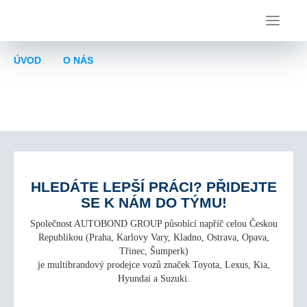
ÚVOD
O NÁS
KARIÉRA
KARIÉRA
HLEDÁTE LEPŠÍ PRÁCI? PŘIDEJTE
SE K NÁM DO TÝMU!
Společnost AUTOBOND GROUP působící napříč celou Českou
Republikou (Praha, Karlovy Vary, Kladno, Ostrava, Opava,
Třinec, Šumperk)
je multibrandový prodejce vozů značek Toyota, Lexus, Kia,
Hyundai a Suzuki.